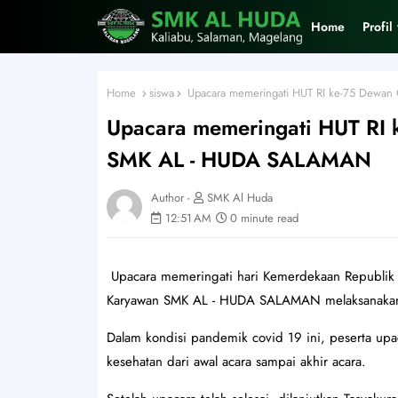
Home
Profil
Home
siswa
Upacara memeringati HUT RI ke-75 Dewan
Upacara memeringati HUT RI 
SMK AL - HUDA SALAMAN
Author -
SMK Al Huda
12:51 AM
0 minute read
Upacara memeringati hari Kemerdekaan Republik 
Karyawan SMK AL - HUDA SALAMAN melaksanakan
Dalam kondisi pandemik covid 19 ini, peserta up
kesehatan dari awal acara sampai akhir acara.