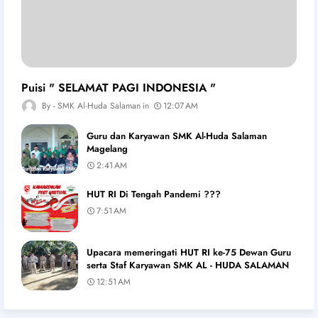
Puisi " SELAMAT PAGI INDONESIA "
SMK Al-Huda Salaman
12:07 AM
Guru dan Karyawan SMK Al-Huda Salaman
Magelang
2:41 AM
HUT RI Di Tengah Pandemi ???
7:51 AM
Upacara memeringati HUT RI ke-75 Dewan Guru
serta Staf Karyawan SMK AL - HUDA SALAMAN
12:51 AM