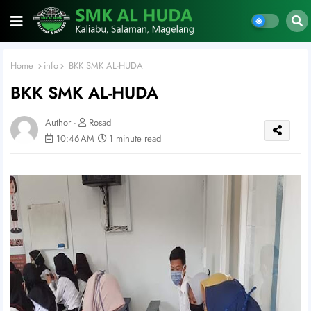
Home
info
BKK SMK AL-HUDA
BKK SMK AL-HUDA
Author -
Rosad
10:46 AM
1 minute read