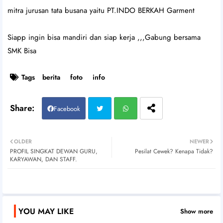
mitra jurusan tata busana yaitu PT.INDO BERKAH Garment
Siapp ingin bisa mandiri dan siap kerja ,,,Gabung bersama
SMK Bisa
Tags
berita
foto
info
Facebook
Twitt
Wh
OLDER
NEWER
PROFIL SINGKAT DEWAN GURU,
Pesilat Cewek? Kenapa Tidak?
er
atsa
KARYAWAN, DAN STAFF.
pp
YOU MAY LIKE
Show more