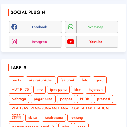
SOCIAL PLUGIN
Facebook
Whatsapp
Instagram
Youtube
LABELS
berita
ekstrakurikuler
featured
foto
guru
HUT RI 75
info
ipnuippnu
kbm
kejuruan
olahraga
pagar nusa
ponpes
PPDB
prestasi
REALISASI PENGGUNAAN DANA BOSP TAHAP 1 TAHUN
2025
santri
siswa
tatabusana
tentang
tentang pandemi covid-19
tphp
video